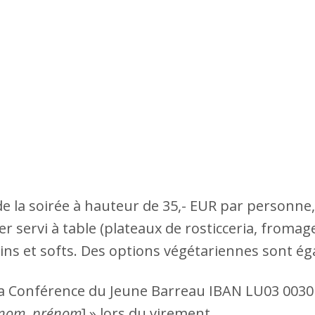
de la soirée à hauteur de 35,- EUR par personne
ner servi à table (plateaux de rosticceria, froma
e vins et softs. Des options végétariennes sont 
 la Conférence du Jeune Barreau IBAN LU03 003
nom, prénom
] » lors du virement.