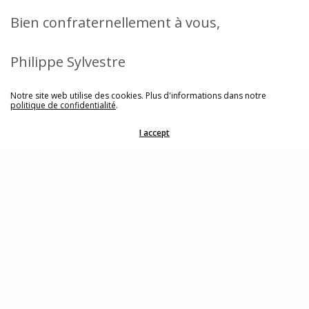
Bien confraternellement à vous,
Philippe Sylvestre
Notre site web utilise des cookies. Plus d'informations dans notre
Président de la CJBL
politique de confidentialité
.
I accept
Share
© 2021 Conférence du Jeune Barreau de Luxembourg |
Mentions légales
|
Politique de confidentialité
|
Contact
|
Archive