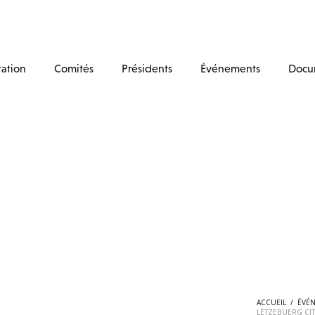
tation
Comités
Présidents
Événements
Docu
ACCUEIL
/
ÉVÉ
LËTZEBUERG CIT