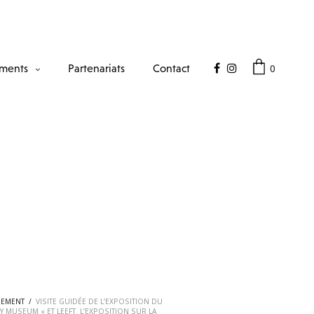
0
ments
Partenariats
Contact
NEMENT
/
VISITE GUIDÉE DE L’EXPOSITION DU
Y MUSEUM « ET LEEFT. L’EXPOSITION SUR LA