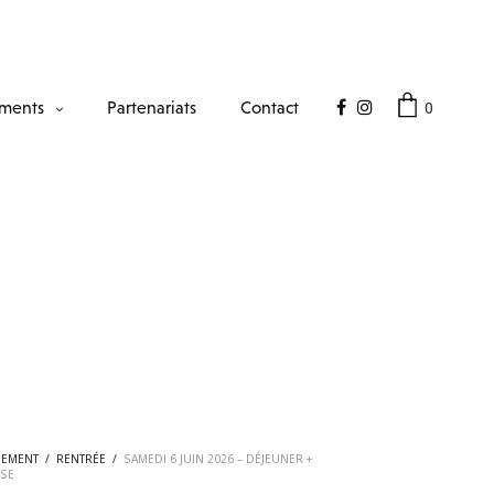
0
ments
Partenariats
Contact
NEMENT
/
RENTRÉE
/
SAMEDI 6 JUIN 2026 – DÉJEUNER +
ISE