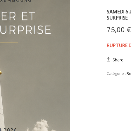
SAMEDI 6 J
SURPRISE
75,00
€
RUPTURE 
Share
Catégorie :
Re