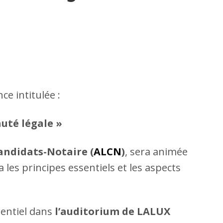
e intitulée :
uté légale »
andidats-Notaire (
ALCN
)
, sera animée
a les principes essentiels et les aspects
sentiel dans
l’auditorium de LALUX