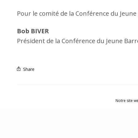
Pour le comité de la Conférence du Jeun
Bob BIVER
Président de la Conférence du Jeune Ba
Share
Notre site w
© 2021 Conférence du Jeune Barreau de Luxembourg |
Ment
confidentialité
|
Contact
|
Archive