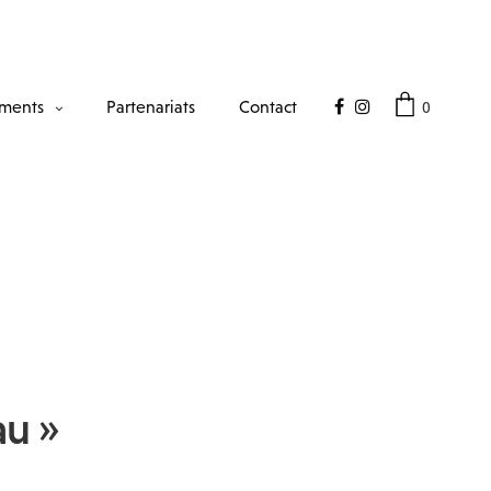
0
ments
Partenariats
Contact
au »