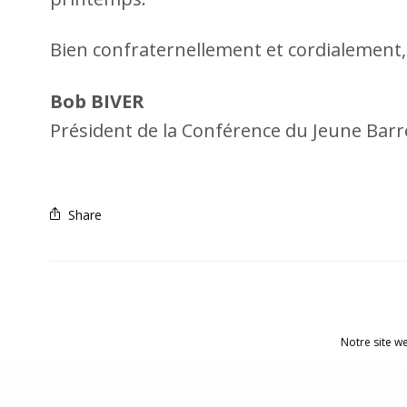
Bien confraternellement et cordialement,
Bob BIVER
Président de la Conférence du Jeune Ba
Share
Notre site w
© 2021 Conférence du Jeune Barreau de Luxembourg |
Ment
confidentialité
|
Contact
|
Archive