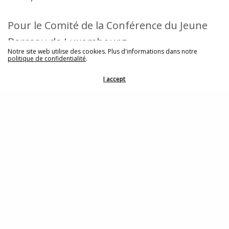
Pour le Comité de la Conférence du Jeune
Barreau de Luxembourg,
Notre site web utilise des cookies. Plus d'informations dans notre
politique de confidentialité
.
Géraldine Mersch
I accept
Présidente de la CJBL
2A, boulevard Joseph II
L-1840 Luxembourg
Share