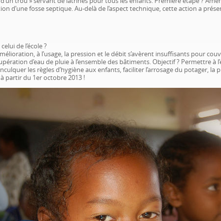
 d’un trou » servant de latrines pour tous les enfants. Première étape ? Amene
ation d’une fosse septique. Au-delà de l’aspect technique, cette action a prés
elui de l’école ?
mélioration, à l’usage, la pression et le débit s’avèrent insuffisants pour cou
upération d’eau de pluie à l’ensemble des bâtiments. Objectif ? Permettre à l
lquer les règles d’hygiène aux enfants, faciliter l’arrosage du potager, la 
 à partir du 1er octobre 2013 !