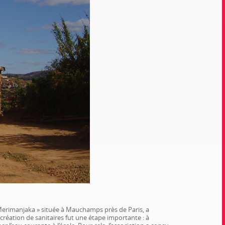
de Merimanjaka » située à Mauchamps près de Paris, a
 création de sanitaires fut une étape importante : à